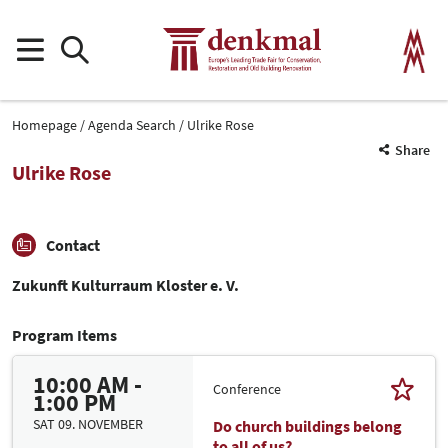
Homepage
Agenda Search
Ulrike Rose
Share
Ulrike Rose
Contact
Zukunft Kulturraum Kloster e. V.
Program Items
10:00 AM -
Conference
1:00 PM
SAT 09. NOVEMBER
Do church buildings belong
to all of us?