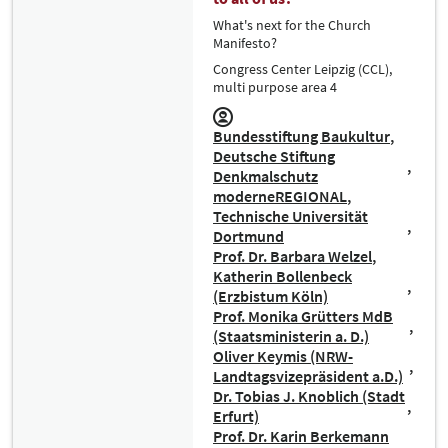
What's next for the Church
Manifesto?
Congress Center Leipzig (CCL),
multi purpose area 4
Bundesstiftung Baukultur
Deutsche Stiftung
Denkmalschutz
moderneREGIONAL
Technische Universität
Dortmund
Prof. Dr. Barbara Welzel
Katherin Bollenbeck
(Erzbistum Köln)
Prof. Monika Grütters MdB
(Staatsministerin a. D.)
Oliver Keymis (NRW-
Landtagsvizepräsident a.D.)
Dr. Tobias J. Knoblich (Stadt
Erfurt)
Prof. Dr. Karin Berkemann